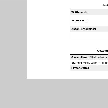
Suc
Wettbewerb:
Suche nach:
Anzahl Ergebnisse:
Gesamtl
Gesamtlisten:
Mitteltriathlon
-
Staffeln:
Mitteltriathlon
-
Kurztr
Firmenstaffel: