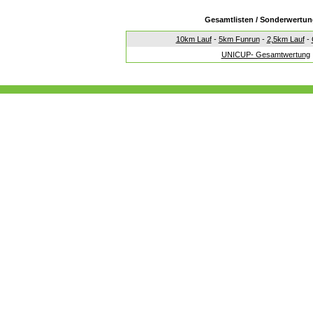
Gesamtlisten / Sonderwertu
10km Lauf
-
5km Funrun
-
2,5km Lauf
-
UNICUP- Gesamtwertung