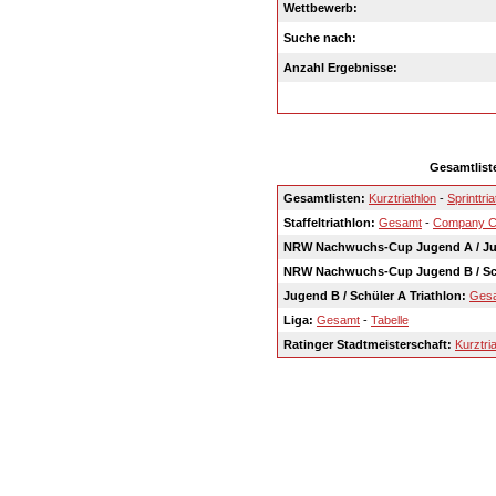
Wettbewerb:
Suche nach:
Anzahl Ergebnisse:
Gesamtlist
Gesamtlisten:
Kurztriathlon
-
Sprinttria
Staffeltriathlon:
Gesamt
-
Company 
NRW Nachwuchs-Cup Jugend A / Ju
NRW Nachwuchs-Cup Jugend B / Sc
Jugend B / Schüler A Triathlon:
Ges
Liga:
Gesamt
-
Tabelle
Ratinger Stadtmeisterschaft:
Kurztri