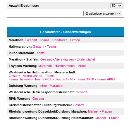
Anzahl Ergebnisse:
Gesamtlisten / Sonderwertungen
Marathon:
Gesamt
-
Teams
-
Handbiker
-
Firmen
Halbmarathon:
Gesamt
-
Teams
Inline-Marathon:
Teams
Marathon - Staffeln:
Gesamt
-
Altersklassen
-
Ekidenstaffel
Thyssen-Wertung:
Marathon
-
Halbmarathon
-
Inliner
Westdeutsche Halbmarathon Meisterschaft:
Gesamt
-
Altersklassen
-
Teams
Teams Junioren
-
Teams AK30
-
Teams AK40
-
Teams AK50
-
Teams AK60
Duisburg-Wertung:
Inline
-
Marathon
Westdeutsche Betriebssportmeisterschaft:
Gesamt
RIVN Wertung:
Gesamt
Kreismeisterschaften Duisburg/Mülheim:
Gesamt
Rheinlandwertung Düsseldorf/Duisburg Marathon:
Männer
-
Frauen
Rheinlandwertung Düsseldorf/Duisburg Halbmarathon:
Männer
-
Frauen